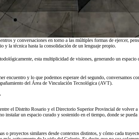
s y conversaciones en torno a las múltiples formas de ejercer, pensar y
cio y la técnica hasta la consolidación de un lenguaje propio.
etodológicamente, esta multiplicidad de visiones, generando un espacio 
primer encuentro y lo que podemos esperare del segundo, conversamos c
mpañamiento del Área de Vinculación Tecnológica (AVT).
?
entre el Distrito Rosario y el Directorio Superior Provincial de volver
 sino instalar un espacio curado y sostenido en el tiempo, donde se pued
 o proyectos similares desde contextos distintos, y cómo cada trayectori
e más activamente de la vida del Colegio. Es decir; que no sea solament