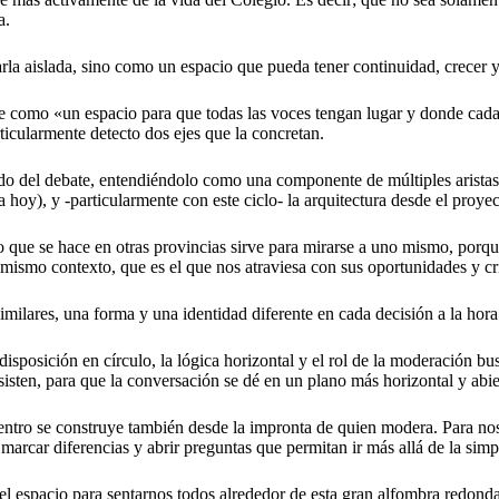
a.
rla aislada, sino como un espacio que pueda tener continuidad, crecer 
 como «un espacio para que todas las voces tengan lugar y donde cada 
rticularmente detecto dos ejes que la concretan.
do del debate, entendiéndolo como una componente de múltiples aristas: 
sa hoy), y -particularmente con este ciclo- la arquitectura desde el proye
 que se hace en otras provincias sirve para mirarse a uno mismo, porque
ismo contexto, que es el que nos atraviesa con sus oportunidades y cri
milares, una forma y una identidad diferente en cada decisión a la hor
sposición en círculo, la lógica horizontal y el rol de la moderación bus
isten, para que la conversación se dé en un plano más horizontal y abie
entro se construye también desde la impronta de quien modera. Para nos
marcar diferencias y abrir preguntas que permitan ir más allá de la simp
n el espacio para sentarnos todos alrededor de esta gran alfombra redonda