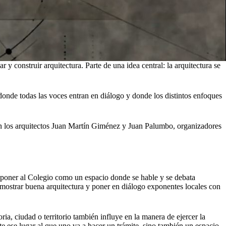
 construir arquitectura. Parte de una idea central: la arquitectura se
donde todas las voces entran en diálogo y donde los distintos enfoques
on los arquitectos Juan Martín Giménez y Juan Palumbo, organizadores
 a poner al Colegio como un espacio donde se hable y se debata
a mostrar buena arquitectura y poner en diálogo exponentes locales con
a, ciudad o territorio también influye en la manera de ejercer la
e ese lugar al que uno va a hacer un trámite, sino también un espacio