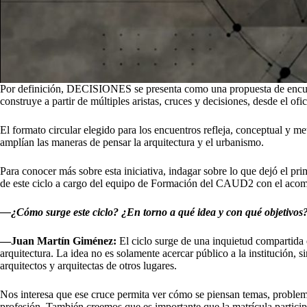
Por definición, DECISIONES se presenta como una propuesta de encuentro
construye a partir de múltiples aristas, cruces y decisiones, desde el ofi
El formato circular elegido para los encuentros refleja, conceptual y m
amplían las maneras de pensar la arquitectura y el urbanismo.
Para conocer más sobre esta iniciativa, indagar sobre lo que dejó el 
de este ciclo a cargo del equipo de Formación del CAUD2 con el aco
—¿Cómo surge este ciclo? ¿En torno a qué idea y con qué objetivos
—Juan Martín Giménez:
El ciclo surge de una inquietud compartida 
arquitectura. La idea no es solamente acercar público a la institución,
arquitectos y arquitectas de otros lugares.
Nos interesa que ese cruce permita ver cómo se piensan temas, problemas
profesión. También creemos que es importante que la matrícula particip