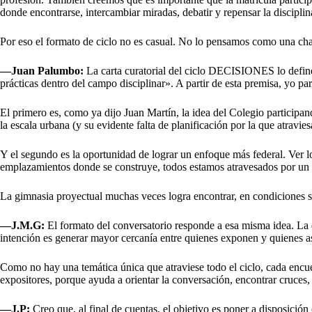
donde encontrarse, intercambiar miradas, debatir y repensar la disciplin
Por eso el formato de ciclo no es casual. No lo pensamos como una cha
—Juan Palumbo:
La carta curatorial del ciclo DECISIONES lo define
prácticas dentro del campo disciplinar». A partir de esta premisa, yo pa
El primero es, como ya dijo Juan Martín, la idea del Colegio participan
la escala urbana (y su evidente falta de planificación por la que atravie
Y el segundo es la oportunidad de lograr un enfoque más federal. Ver lo
emplazamientos donde se construye, todos estamos atravesados por un m
La gimnasia proyectual muchas veces logra encontrar, en condiciones si
—J.M.G:
El formato del conversatorio responde a esa misma idea. La di
intención es generar mayor cercanía entre quienes exponen y quienes as
Como no hay una temática única que atraviese todo el ciclo, cada encu
expositores, porque ayuda a orientar la conversación, encontrar cruces, 
—J.P:
Creo que, al final de cuentas, el objetivo es poner a disposició