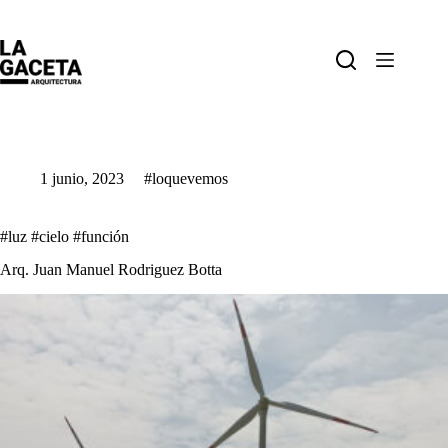
Saltar
al
contenido
1 junio, 2023
#loquevemos
#luz #cielo #función
Arq. Juan Manuel Rodriguez Botta